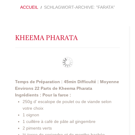
ACCUEIL
SCHLAGWORT-ARCHIVE: "FARATA"
KHEEMA PHARATA
Temps de Préparation : 45min
Difficulté : Moyenne
Environs 22 Parts de Kheema Pharata
Ingrédients :
Pour la farce :
250g d' escalope de poulet ou de viande selon
votre choix
1 oignon
1 cuillère à café de pâte ail gingembre
2 piments verts
½ tasse de coriandre et de menthe hachée