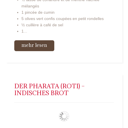
mélangés
1 pincée de cumin
5 olives vert confis coupées en petit rondelles
½ cuillère à café de sel
1...
mehr lesen
DER PHARATA (ROTI) –
INDISCHES BROT