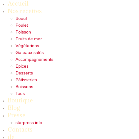
Accueil
Nos recettes
Boeuf
Poulet
Poisson
Fruits de mer
Végétariens
Gateaux salés
Accompagnements
Epices
Desserts
Pâtisseries
Boissons
Tous
Boutique
Blog
Presse
starpress.info
Contacts
de