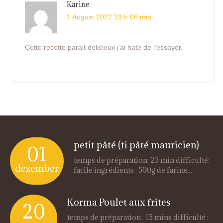
Karine
1 August 2022 19 h 06 min
Cette recette parait delicieux j’ai hate de l’essayer.
petit pâté (ti pâté mauricien)
01
temps de préparation: 25 min difficulté:
dezember
facile ingrédients : 500g de farine...
Korma Poulet aux frites
20
temps de préparation : 15 mins difficulté :