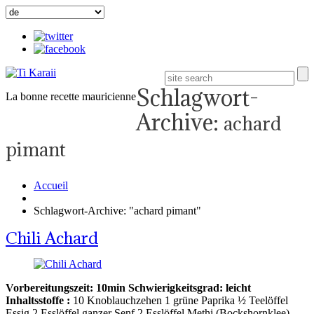
Schlagwort-
La bonne recette mauricienne
Archive:
achard
pimant
Accueil
Schlagwort-Archive: "achard pimant"
Chili Achard
Vorbereitungszeit: 10min
Schwierigkeitsgrad: leicht
Inhaltsstoffe :
10 Knoblauchzehen 1 grüne Paprika ½ Teelöffel
Essig 2 Esslöffel ganzer Senf 2 Esslöffel Methi (Bockshornklee)