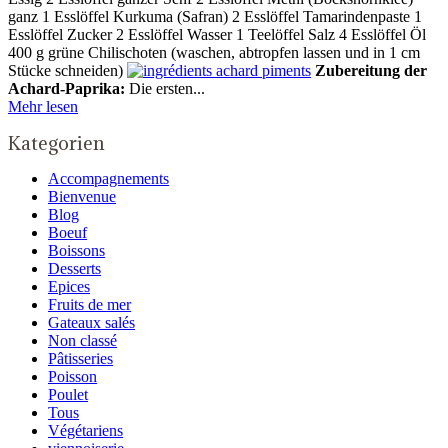
ganz 1 Esslöffel Kurkuma (Safran) 2 Esslöffel Tamarindenpaste 1
Esslöffel Zucker 2 Esslöffel Wasser 1 Teelöffel Salz 4 Esslöffel Öl
400 g grüne Chilischoten (waschen, abtropfen lassen und in 1 cm
Stücke schneiden)
Zubereitung der
Achard-Paprika:
Die ersten...
Mehr lesen
Kategorien
Accompagnements
Bienvenue
Blog
Boeuf
Boissons
Desserts
Epices
Fruits de mer
Gateaux salés
Non classé
Pâtisseries
Poisson
Poulet
Tous
Végétariens