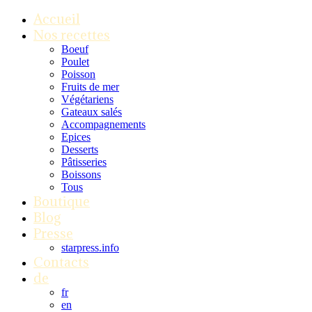
Accueil
Nos recettes
Boeuf
Poulet
Poisson
Fruits de mer
Végétariens
Gateaux salés
Accompagnements
Epices
Desserts
Pâtisseries
Boissons
Tous
Boutique
Blog
Presse
starpress.info
Contacts
de
fr
en