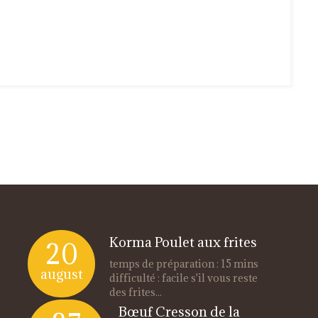
Korma Poulet aux frites
20
temps de préparation : 15 mins
august
difficulté : facile s'il vous reste
des frites...
Bœuf Cresson de la