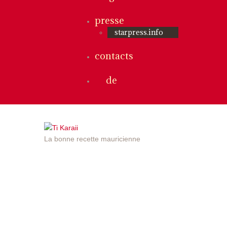
presse
starpress.info
contacts
de
La bonne recette mauricienne