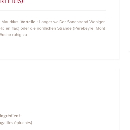
ITIUS)
 Mauritius.
Vorteile :
Langer weißer Sandstrand
Weniger
Flic en flac) oder die nördlichen Strände (Perebeyre, Mont
Woche ruhig zu...
Ingrédient:
gailles épluchés)