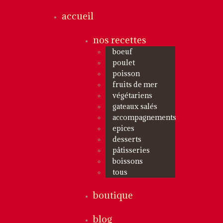
accueil
nos recettes
boeuf
poulet
poisson
fruits de mer
végétariens
gateaux salés
accompagnements
epices
desserts
pâtisseries
boissons
tous
boutique
blog