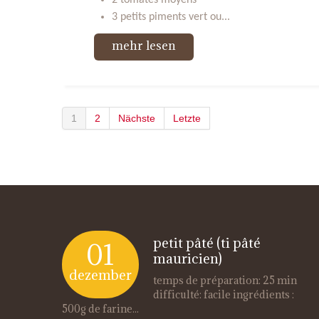
2 tomates moyens
3 petits piments vert ou...
mehr lesen
1
2
Nächste
Letzte
petit pâté (ti pâté
01
mauricien)
dezember
temps de préparation: 25 min
difficulté: facile ingrédients :
500g de farine...