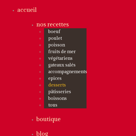
accueil
nos recettes
boeuf
poulet
poisson
fruits de mer
végétariens
gateaux salés
accompagnements
epices
desserts
pâtisseries
boissons
tous
boutique
blog