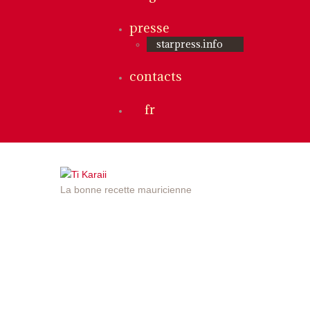
presse
starpress.info
contacts
fr
La bonne recette mauricienne