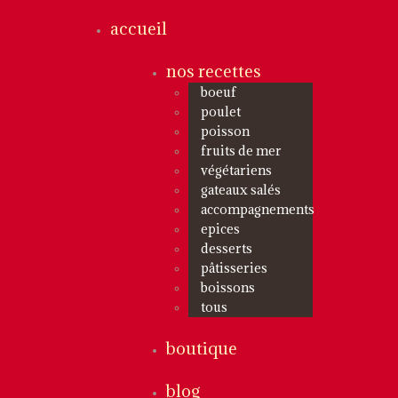
accueil
nos recettes
boeuf
poulet
poisson
fruits de mer
végétariens
gateaux salés
accompagnements
epices
desserts
pâtisseries
boissons
tous
boutique
blog