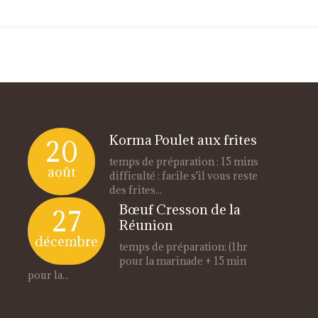
Korma Poulet aux frites
20
temps de préparation : 15 mins
août
difficulté : facile s'il vous reste
des frites...
Bœuf Cresson de la
27
Réunion
décembre
temps de préparation: (1hr
pour la marinade + 15 min
pour la...