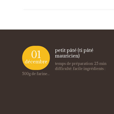
petit pâté (ti pâté
01
mauricien)
décembre
temps de préparation: 25 min
difficulté: facile ingrédients :
500g de farine...