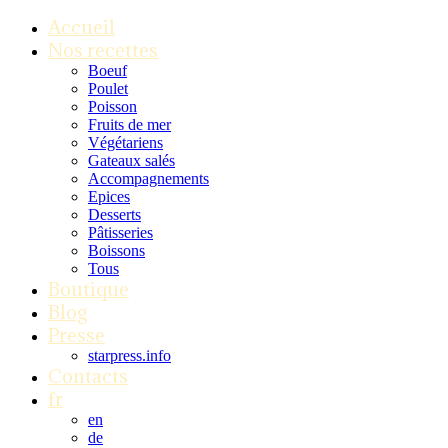
Accueil
Nos recettes
Boeuf
Poulet
Poisson
Fruits de mer
Végétariens
Gateaux salés
Accompagnements
Epices
Desserts
Pâtisseries
Boissons
Tous
Boutique
Blog
Presse
starpress.info
Contacts
fr
en
de