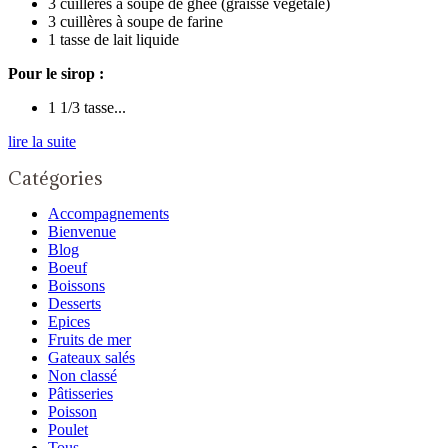
3 cuillères à soupe de ghee (graisse végétale)
3 cuillères à soupe de farine
1 tasse de lait liquide
Pour le sirop :
1 1/3 tasse...
lire la suite
Catégories
Accompagnements
Bienvenue
Blog
Boeuf
Boissons
Desserts
Epices
Fruits de mer
Gateaux salés
Non classé
Pâtisseries
Poisson
Poulet
Tous