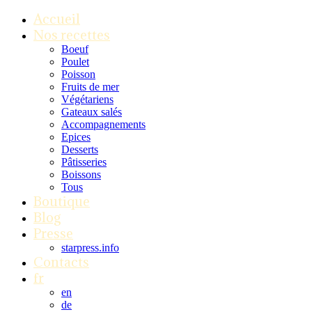
Accueil
Nos recettes
Boeuf
Poulet
Poisson
Fruits de mer
Végétariens
Gateaux salés
Accompagnements
Epices
Desserts
Pâtisseries
Boissons
Tous
Boutique
Blog
Presse
starpress.info
Contacts
fr
en
de