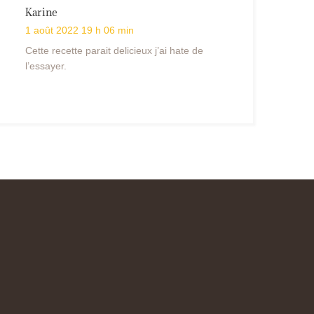
Karine
1 août 2022 19 h 06 min
Cette recette parait delicieux j’ai hate de
l’essayer.