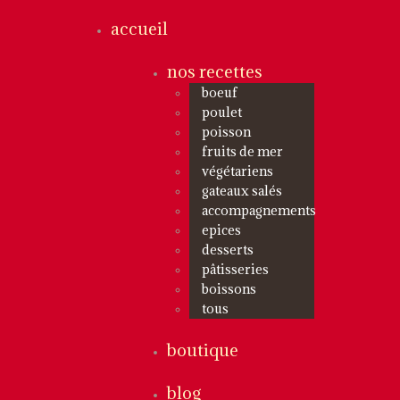
accueil
nos recettes
boeuf
poulet
poisson
fruits de mer
végétariens
gateaux salés
accompagnements
epices
desserts
pâtisseries
boissons
tous
boutique
blog