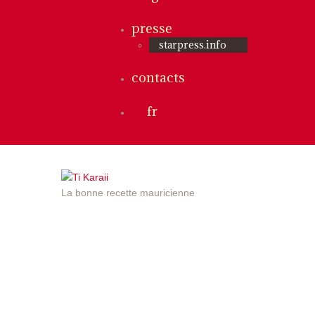
presse
starpress.info
contacts
fr
La bonne recette mauricienne