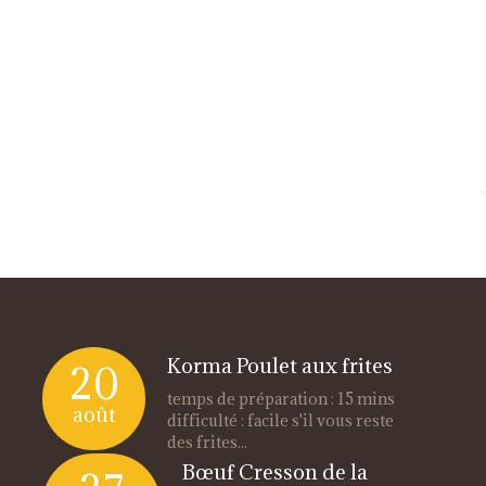
Korma Poulet aux frites
20
temps de préparation : 15 mins
août
difficulté : facile s'il vous reste
des frites...
Bœuf Cresson de la