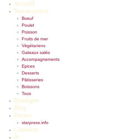
Accueil
Nos recettes
Boeuf
Poulet
Poisson
Fruits de mer
Végétariens
Gateaux salés
Accompagnements
Epices
Desserts
Pâtisseries
Boissons
Tous
Boutique
Blog
Presse
starpress.info
Contacts
fr