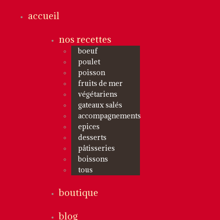
accueil
nos recettes
boeuf
poulet
poisson
fruits de mer
végétariens
gateaux salés
accompagnements
epices
desserts
pâtisseries
boissons
tous
boutique
blog