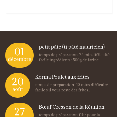
petit pâté (ti pâté mauricien)
01
temps de préparation: 25 min difficulté:
décembre
facile ingrédients : 500g de farine...
Korma Poulet aux frites
20
temps de préparation : 15 mins difficulté :
août
facile s'il vous reste des frites...
Bœuf Cresson de la Réunion
27
temps de préparation: (1hr pour la