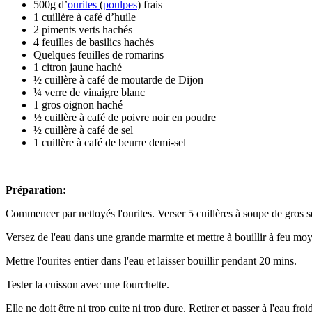
500g d’
ourites
(
poulpes
) frais
1 cuillère à café d’huile
2 piments verts hachés
4 feuilles de basilics hachés
Quelques feuilles de romarins
1 citron jaune haché
½ cuillère à café de moutarde de Dijon
¼ verre de vinaigre blanc
1 gros oignon haché
½ cuillère à café de poivre noir en poudre
½ cuillère à café de sel
1 cuillère à café de beurre demi-sel
Préparation:
Commencer par nettoyés l'ourites. Verser 5 cuillères à soupe de gros se
Versez de l'eau dans une grande marmite et mettre à bouillir à feu mo
Mettre l'ourites entier dans l'eau et laisser bouillir pendant 20 mins.
Tester la cuisson avec une fourchette.
Elle ne doit être ni trop cuite ni trop dure. Retirer et passer à l'eau froi