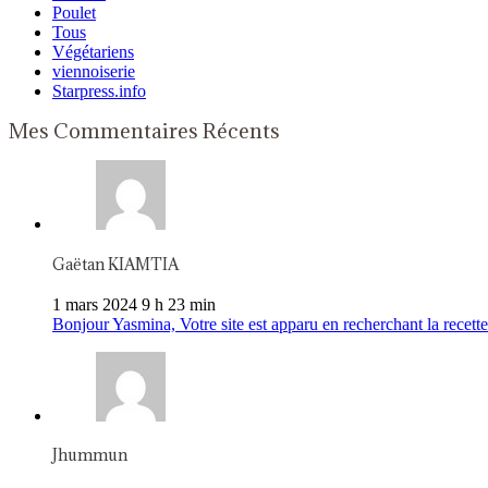
Poulet
Tous
Végétariens
viennoiserie
Starpress.info
Mes Commentaires Récents
Gaëtan KIAMTIA
1 mars 2024 9 h 23 min
Bonjour Yasmina, Votre site est apparu en recherchant la recette 
Jhummun