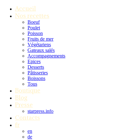
Accueil
Nos recettes
Boeuf
Poulet
Poisson
Fruits de mer
Végétariens
Gateaux salés
Accompagnements
Epices
Desserts
Pâtisseries
Boissons
Tous
Boutique
Blog
Presse
starpress.info
Contacts
fr
en
de