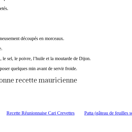
etés.
oigneusement découpés en morceaux.
e.
, le sel, le poivre, l’huile et la moutarde de Dijon.
r poser quelques min avant de servir froide.
 bonne recette mauricienne
Recette Réunionnaise Cari Crevettes
Patta (gâteau de feuilles 