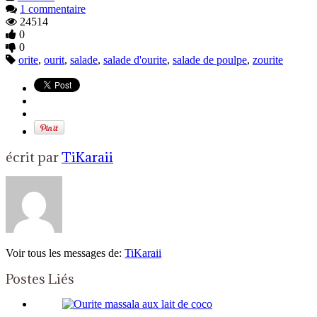
1 commentaire
24514
0
0
orite
,
ourit
,
salade
,
salade d'ourite
,
salade de poulpe
,
zourite
écrit par
TiKaraii
Voir tous les messages de:
TiKaraii
Postes Liés