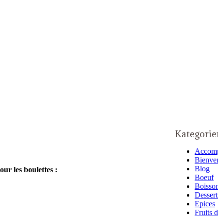
Kategorie
Accom
Bienve
Blog
our les boulettes :
Boeuf
Boisso
Dessert
Epices
Fruits 