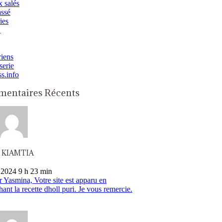
 salés
assé
ies
n
iens
serie
ss.info
entaires Récents
n KIAMTIA
 2024 9 h 23 min
 Yasmina, Votre site est apparu en
hant la recette dholl puri. Je vous remercie.