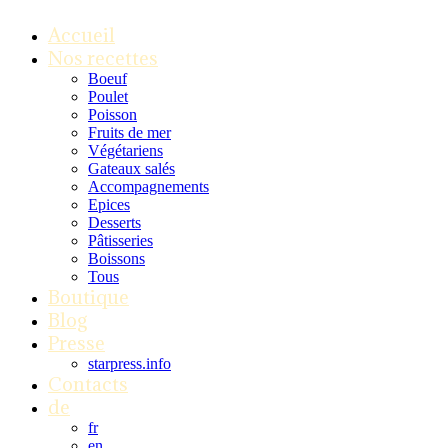
Accueil
Nos recettes
Boeuf
Poulet
Poisson
Fruits de mer
Végétariens
Gateaux salés
Accompagnements
Epices
Desserts
Pâtisseries
Boissons
Tous
Boutique
Blog
Presse
starpress.info
Contacts
de
fr
en