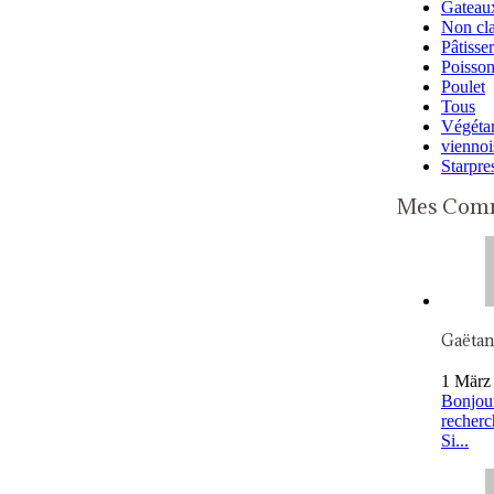
Gateaux
Non cl
Pâtisser
Poisso
Poulet
Tous
Végétar
viennoi
Starpre
Mes Comm
Gaëta
1 März
Bonjour
recherc
Si...