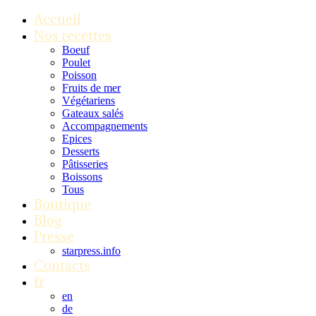
Accueil
Nos recettes
Boeuf
Poulet
Poisson
Fruits de mer
Végétariens
Gateaux salés
Accompagnements
Epices
Desserts
Pâtisseries
Boissons
Tous
Boutique
Blog
Presse
starpress.info
Contacts
fr
en
de