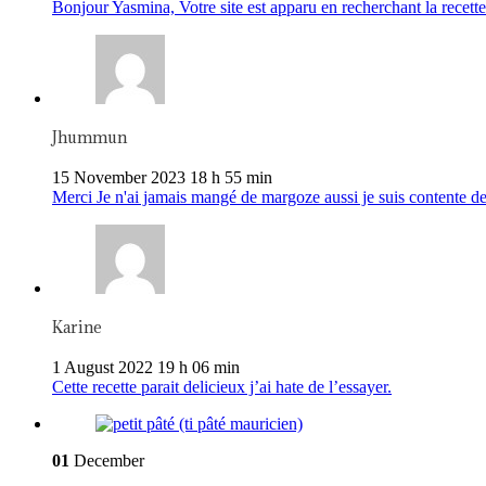
Bonjour Yasmina, Votre site est apparu en recherchant la recette 
Jhummun
15 November 2023 18 h 55 min
Merci Je n'ai jamais mangé de margoze aussi je suis contente de
Karine
1 August 2022 19 h 06 min
Cette recette parait delicieux j’ai hate de l’essayer.
01
December