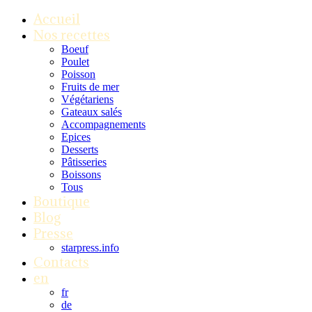
Accueil
Nos recettes
Boeuf
Poulet
Poisson
Fruits de mer
Végétariens
Gateaux salés
Accompagnements
Epices
Desserts
Pâtisseries
Boissons
Tous
Boutique
Blog
Presse
starpress.info
Contacts
en
fr
de