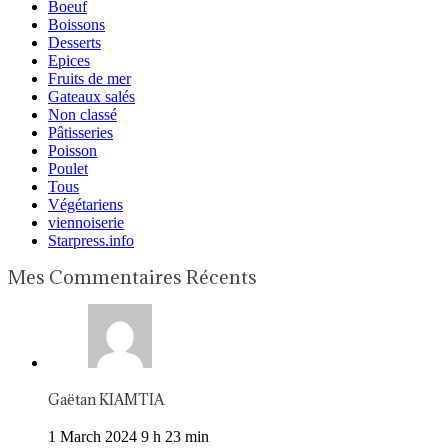
Boeuf
Boissons
Desserts
Epices
Fruits de mer
Gateaux salés
Non classé
Pâtisseries
Poisson
Poulet
Tous
Végétariens
viennoiserie
Starpress.info
Mes Commentaires Récents
Gaëtan KIAMTIA
1 March 2024 9 h 23 min