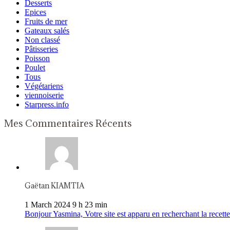
Desserts
Epices
Fruits de mer
Gateaux salés
Non classé
Pâtisseries
Poisson
Poulet
Tous
Végétariens
viennoiserie
Starpress.info
Mes Commentaires Récents
Gaëtan KIAMTIA
1 March 2024 9 h 23 min
Bonjour Yasmina, Votre site est apparu en recherchant la recette 