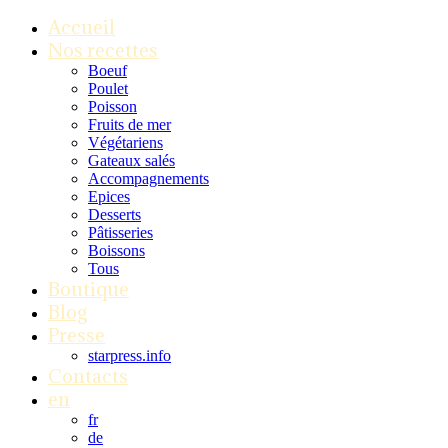
Accueil
Nos recettes
Boeuf
Poulet
Poisson
Fruits de mer
Végétariens
Gateaux salés
Accompagnements
Epices
Desserts
Pâtisseries
Boissons
Tous
Boutique
Blog
Presse
starpress.info
Contacts
en
fr
de