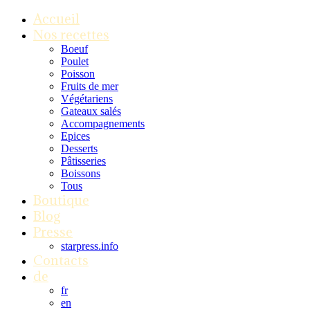
Accueil
Nos recettes
Boeuf
Poulet
Poisson
Fruits de mer
Végétariens
Gateaux salés
Accompagnements
Epices
Desserts
Pâtisseries
Boissons
Tous
Boutique
Blog
Presse
starpress.info
Contacts
de
fr
en