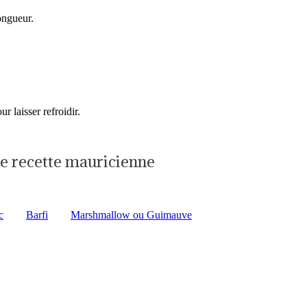
ongueur.
r laisser refroidir.
ne recette mauricienne
c
Barfi
Marshmallow ou Guimauve