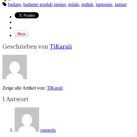
badam
,
badame goulab jamun
,
gulab
,
gullab
,
jamoune
,
jamun
Geschrieben von
TiKaraii
Zeige alle Artikel von:
TiKaraii
1 Antwort
oumeda